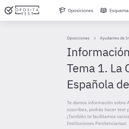
Oposiciones
Esquema
Oposiciones
Ayudantes de In
Información
Tema 1. La 
Española d
Te damos información sobre A
suscribes, podrás hacer test 
¡También te facilitamos vario
Instituciones Penitenciarias!