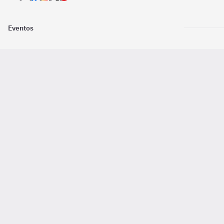
Eventos
Nosotros
Descarga la
Pago online seguro
2016 - 2026 ©