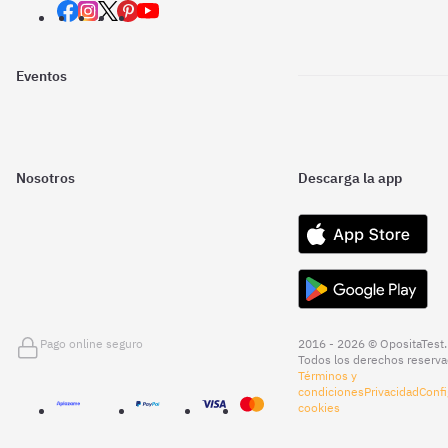
Eventos
Nosotros
Descarga la app
Pago online seguro
2016 - 2026 © OpositaTest.
Todos los derechos reserva
Términos y
condiciones
Privacidad
Confi
cookies