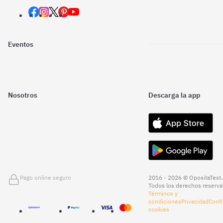
Eventos
Nosotros
Descarga la app
Pago online seguro
2016 - 2026 © OpositaTest.
Todos los derechos reserva
Términos y
condiciones
Privacidad
Confi
cookies