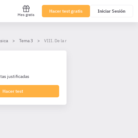
Hacer test gratis
Iniciar Sesión
Mes gratis
ásica
Tema 3
VIII. De la reforma constitucional.
as justificadas
Hacer test