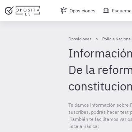
Oposiciones
Esquema
Oposiciones
Policía Nacional
Información 
De la refor
constitucion
Te damos información sobre Po
suscribes, podrás hacer test 
¡También te facilitamos varios
Escala Básica!