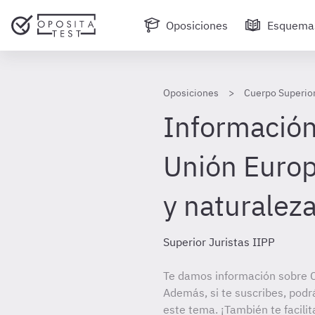
Oposiciones
Esquema
Oposiciones
Cuerpo Superior
Información 
Unión Europ
y naturaleza
Superior Juristas IIPP
Te damos información sobre C
Además, si te suscribes, podr
este tema. ¡También te facilit