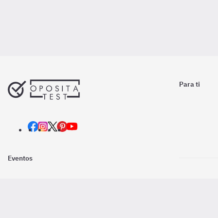
Para ti
Eventos
Nosotros
Descarga la