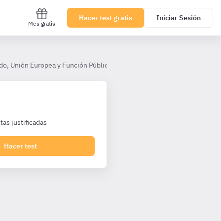
Hacer test gratis
Iniciar Sesión
Mes gratis
do, Unión Europea y Función Pública
Tema 10. La Unión Europea
as justificadas
Hacer test