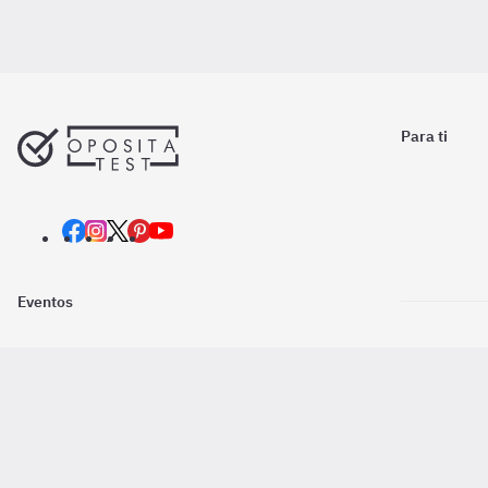
Para ti
Eventos
Nosotros
Descarga la