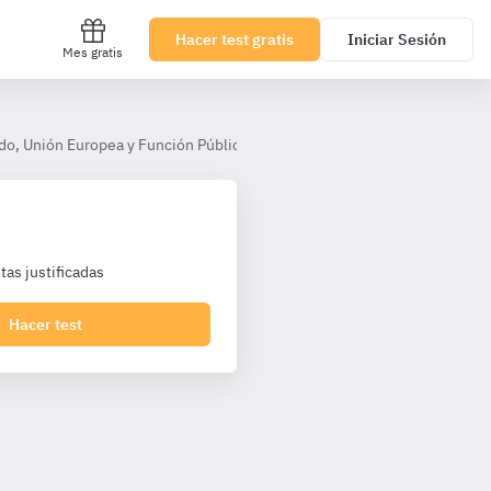
Hacer test gratis
Iniciar Sesión
Mes gratis
do, Unión Europea y Función Pública
Tema 12. Régimen jurídico del
as justificadas
Hacer test