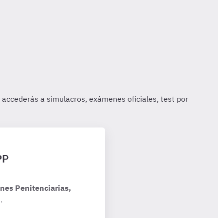
PP
nes Penitenciarias,
.