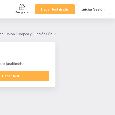
Hacer test gratis
Iniciar Sesión
Mes gratis
do, Unión Europea y Función Pública
Tema 14. La provisión de pues
as justificadas
Hacer test