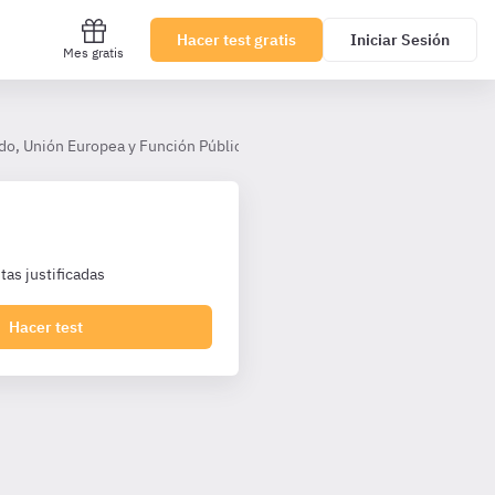
Hacer test gratis
Iniciar Sesión
Mes gratis
do, Unión Europea y Función Pública
Tema 15. Situaciones administ
as justificadas
Hacer test