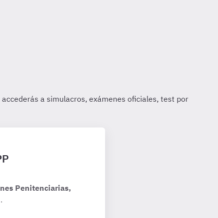
PP
nes Penitenciarias,
.