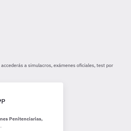
PP
nes Penitenciarias,
.