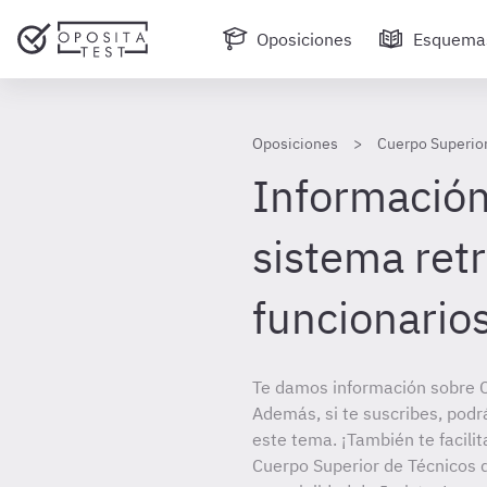
Oposiciones
Esquema
Oposiciones
Cuerpo Superior
Información 
sistema retr
funcionario
Te damos información sobre C
Además, si te suscribes, podr
este tema. ¡También te facilit
Cuerpo Superior de Técnicos d