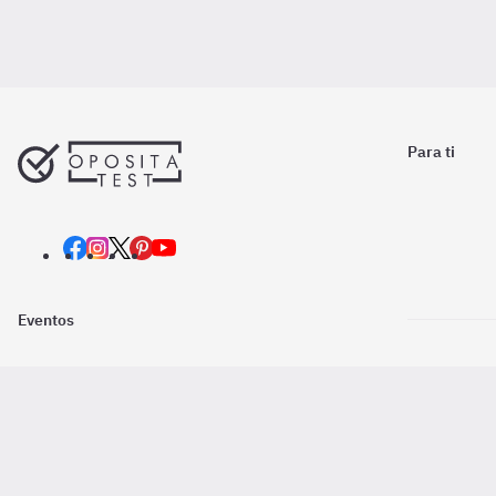
Para ti
Eventos
Nosotros
Descarga la