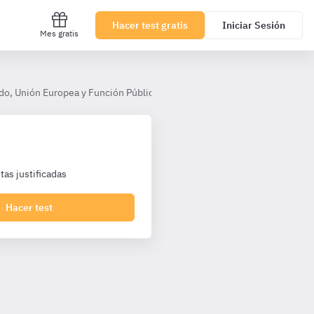
Hacer test gratis
Iniciar Sesión
Mes gratis
do, Unión Europea y Función Pública
Tema 16. El sistema retributi
as justificadas
Hacer test