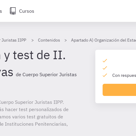
s
Cursos
 Juristas IIPP
Contenidos
Apartado A) Organización del Esta
y test de II.
vas
de Cuerpo Superior Juristas
Con respuest
uerpo Superior Juristas IIPP.
ás hacer test personalizados de
amos varios test gratuitos de
e Instituciones Penitenciarias,