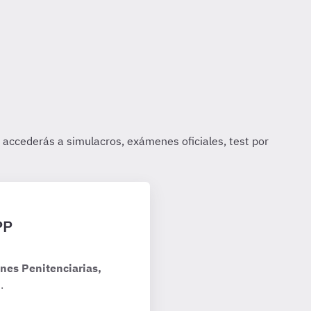
PP
nes Penitenciarias,
.