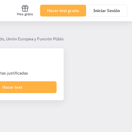
Hacer test gratis
Iniciar Sesión
Mes gratis
do, Unión Europea y Función Pública
Tema 19. El Régimen de Segur
as justificadas
Hacer test