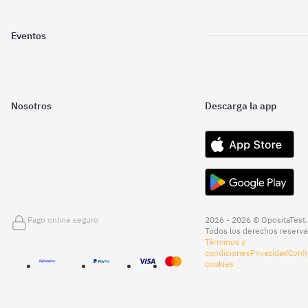
Eventos
Nosotros
Descarga la app
Pago online seguro
2016 - 2026 © OpositaTest.
Todos los derechos reserva
Términos y
condiciones
Privacidad
Confi
cookies