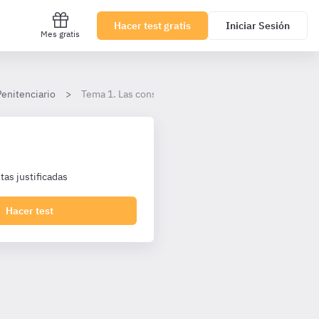
Hacer test gratis
Iniciar Sesión
Mes gratis
Penitenciario
Tema 1. Las consecuencias jurídicas del delito
as justificadas
Hacer test