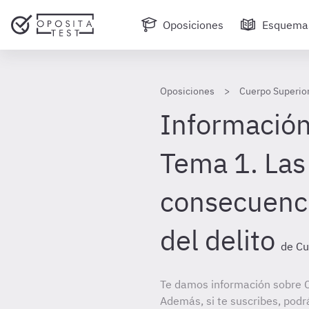
Oposiciones
Esquema
Oposiciones
Cuerpo Superior
Información
Tema 1. Las
consecuenci
del delito
de Cu
Te damos información sobre C
Además, si te suscribes, podr