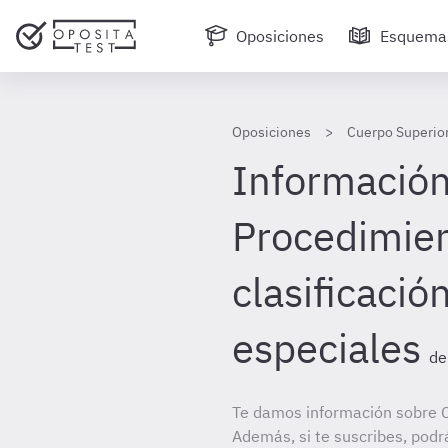
Oposiciones
Esquema
Oposiciones
Cuerpo Superior
Información 
Procedimie
clasificación
especiales
de
Te damos información sobre C
Además, si te suscribes, podr