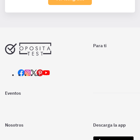
Para ti
Eventos
Nosotros
Descarga la app