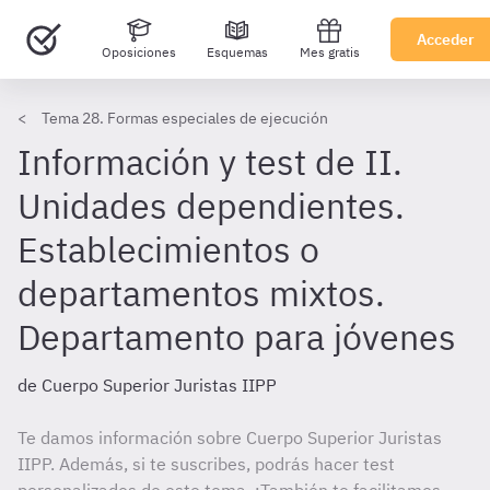
Acceder
Oposiciones
Esquemas
Mes gratis
Tema 28. Formas especiales de ejecución
Información y test de II.
Unidades dependientes.
Establecimientos o
departamentos mixtos.
Departamento para jóvenes
de Cuerpo Superior Juristas IIPP
Te damos información sobre Cuerpo Superior Juristas
IIPP. Además, si te suscribes, podrás hacer test