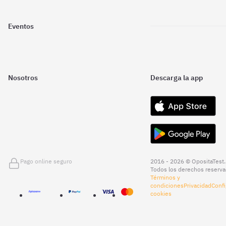
Eventos
Nosotros
Descarga la app
Pago online seguro
2016 - 2026 © OpositaTest.
Todos los derechos reserva
Términos y
condiciones
Privacidad
Confi
cookies