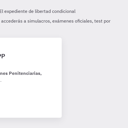
PP
nes Penitenciarias,
.