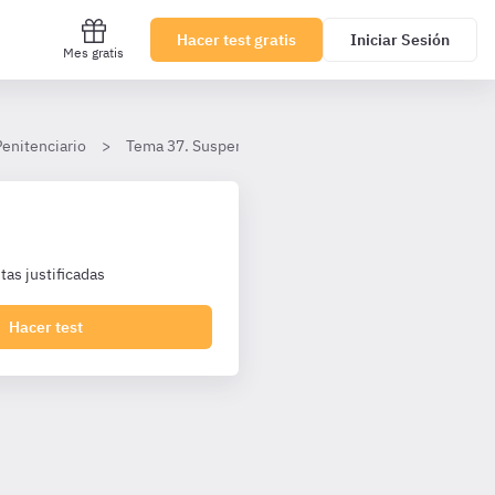
Hacer test gratis
Iniciar Sesión
Mes gratis
Penitenciario
Tema 37. Suspensión de la ejecución del resto de la p
as justificadas
Hacer test