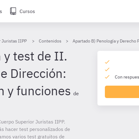
s
Cursos
 Juristas IIPP
Contenidos
Apartado B) Penología y Derecho 
y test de II.
e Dirección:
Con respuest
 y funciones
de
uerpo Superior Juristas IIPP.
ás hacer test personalizados de
amos varios test gratuitos de