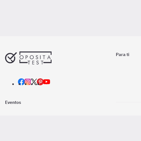
Para ti
Eventos
Nosotros
Descarga la