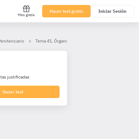
Hacer test gratis
Iniciar Sesión
Mes gratis
Penitenciario
Tema 41. Órganos colegiados (1)
II. El Consejo
as justificadas
Hacer test