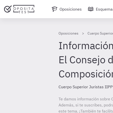
Oposiciones
Esquema
Oposiciones
Cuerpo Superior
Información 
El Consejo d
Composición
Cuerpo Superior Juristas IIPP
Te damos información sobre C
Además, si te suscribes, podr
este tema. ¡También te facilit