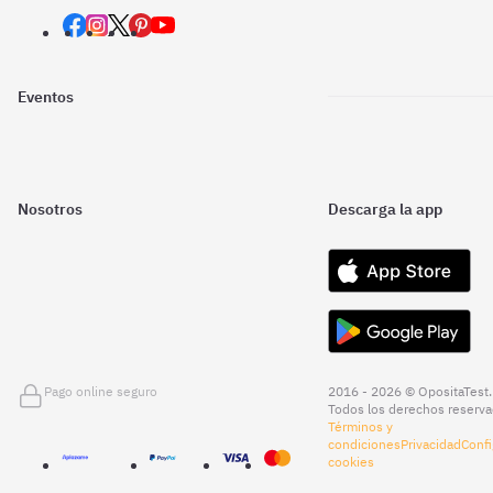
Eventos
Nosotros
Descarga la app
Pago online seguro
2016 - 2026 © OpositaTest.
Todos los derechos reserva
Términos y
condiciones
Privacidad
Confi
cookies