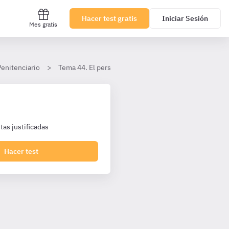
Hacer test gratis
Iniciar Sesión
Mes gratis
Penitenciario
Tema 44. El personal de Instituciones Penitenciarias
as justificadas
Hacer test