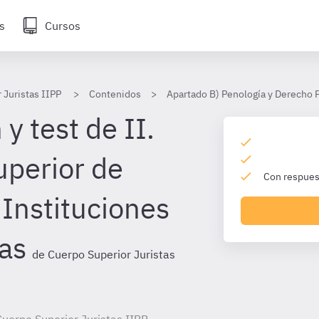
s
Cursos
 Juristas IIPP
Contenidos
Apartado B) Penología y Derecho 
y test de II.
uperior de
Con respuest
 Instituciones
ias
de Cuerpo Superior Juristas