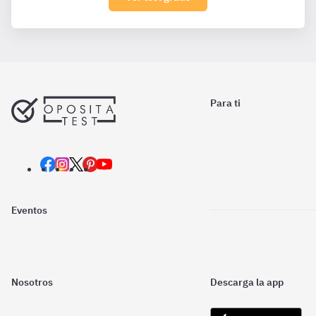
Para ti
Eventos
Nosotros
Descarga la app