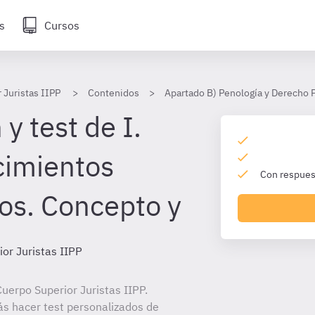
s
Cursos
 Juristas IIPP
Contenidos
Apartado B) Penología y Derecho 
y test de I.
cimientos
Con respuest
ios. Concepto y
or Juristas IIPP
uerpo Superior Juristas IIPP.
ás hacer test personalizados de