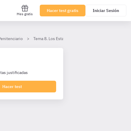
Hacer test gratis
Iniciar Sesión
Mes gratis
Penitenciario
Tema 8. Los Establecimientos Penitenciarios
I.
as justificadas
Hacer test