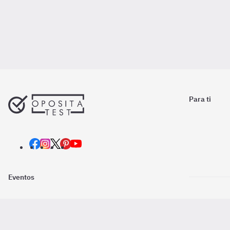
Para ti
Eventos
Nosotros
Descarga la