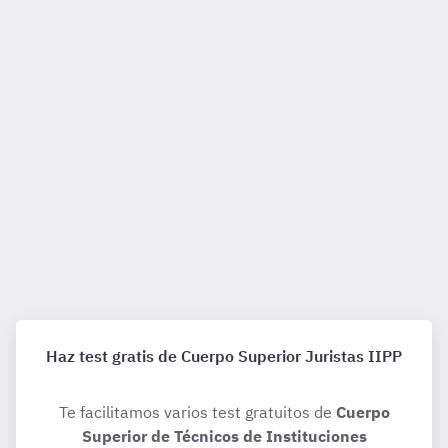
Esquemas de II. La responsabilidad criminal y sus efectos.
Extinción de la responsabilidad criminal. de Tema 15. De la
responsabilidad civil derivada de los delitos. La
responsabilidad criminal y sus efectos. Las consecuencias
accesorias del delito de Derecho Penal de Parte Específica A)
Penal y Procesal Penal de Cuerpo Superior de Técnicos de
Instituciones Penitenciarias, especialidad de Juristas
La extinción de la responsabilidad criminal y sus efectos.
Actualizado 26 sept 2025
Haz test gratis de Cuerpo Superior Juristas IIPP
Te facilitamos varios test gratuitos de
Cuerpo
Superior de Técnicos de Instituciones