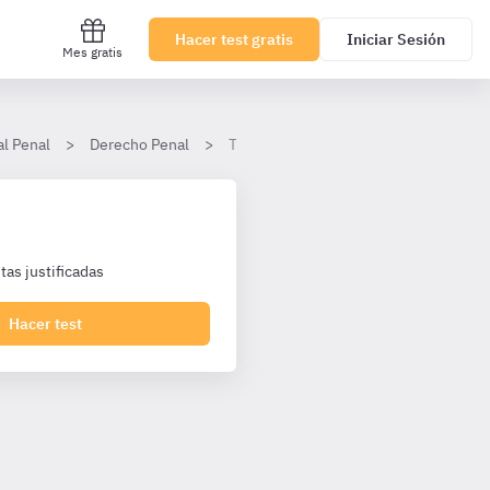
Hacer test gratis
Iniciar Sesión
Mes gratis
al Penal
Derecho Penal
Tema 17. Delitos contra la libertad: D
as justificadas
Hacer test