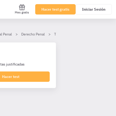
Hacer test gratis
Iniciar Sesión
Mes gratis
al Penal
Derecho Penal
Tema 17. Delitos contra la libertad: D
as justificadas
Hacer test