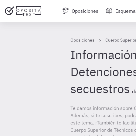
Oposiciones
Esquema
Oposiciones
Cuerpo Superior
Información 
Detenciones
secuestros
d
Te damos información sobre C
Además, si te suscribes, podr
este tema. ¡También te facilit
Cuerpo Superior de Técnicos d