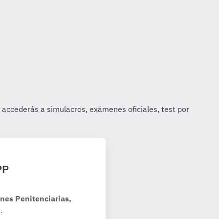
PP
nes Penitenciarias,
.