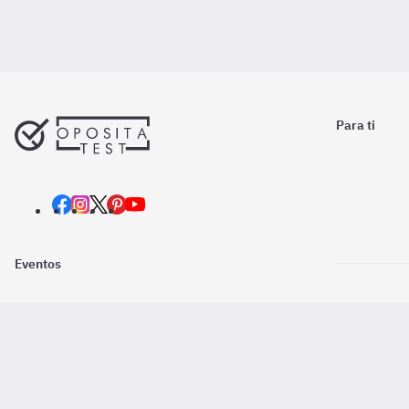
Para ti
Eventos
Nosotros
Descarga la