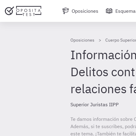
Oposiciones
Esquema
Oposiciones
Cuerpo Superior
Información 
Delitos cont
relaciones f
Superior Juristas IIPP
Te damos información sobre C
Además, si te suscribes, podr
este tema. ¡También te facilit