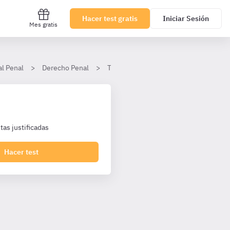
Hacer test gratis
Iniciar Sesión
Mes gratis
al Penal
Derecho Penal
Tema 20. Delitos contra el honor y con
as justificadas
Hacer test