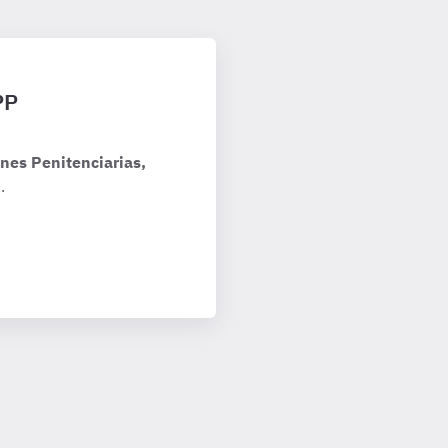
PP
nes Penitenciarias,
.