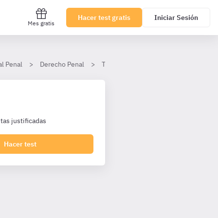
Hacer test gratis
Iniciar Sesión
Mes gratis
al Penal
Derecho Penal
Tema 28. Delitos contra la Constituci
as justificadas
Hacer test