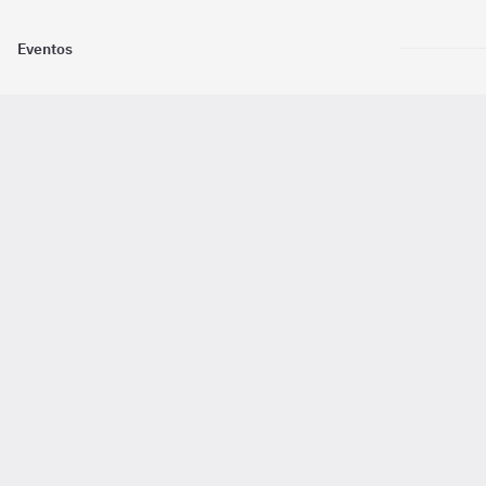
Eventos
Nosotros
Descarga la
Pago online seguro
2016 - 2026 ©