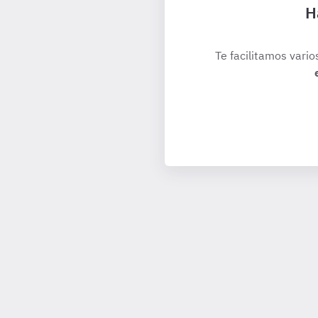
H
Te facilitamos vario