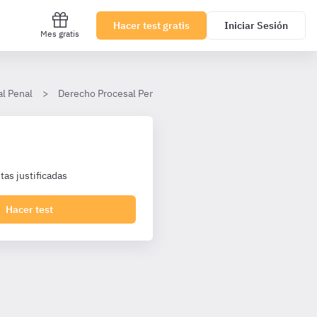
Hacer test gratis
Iniciar Sesión
Mes gratis
al Penal
Derecho Procesal Penal
Tema 31. Los actos del proce
as justificadas
Hacer test