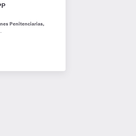
PP
nes Penitenciarias,
.