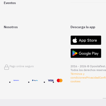
Eventos
Nosotros
Descarga la app
Pago online seguro
2016 - 2026 © OpositaTest.
Todos los derechos reserva
Términos y
condiciones
Privacidad
Confi
cookies