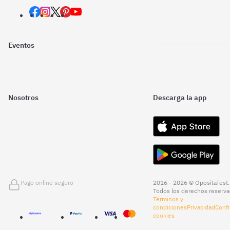
Eventos
Nosotros
Descarga la app
Pago online seguro
2016 - 2026 © OpositaTest.
Todos los derechos reserva
Términos y
condiciones
Privacidad
Confi
cookies