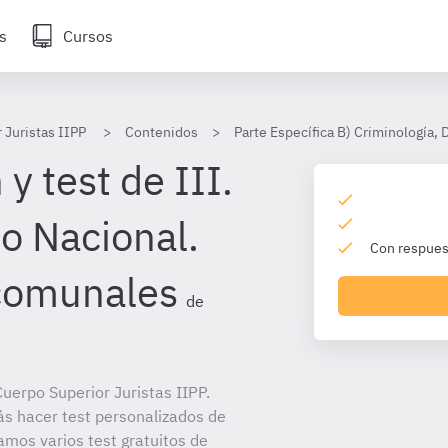
s
Cursos
 Juristas IIPP
Contenidos
Parte Específica B) Criminología,
y test de III.
io Nacional.
Con respuest
 comunales
de
uerpo Superior Juristas IIPP.
ás hacer test personalizados de
amos varios test gratuitos de