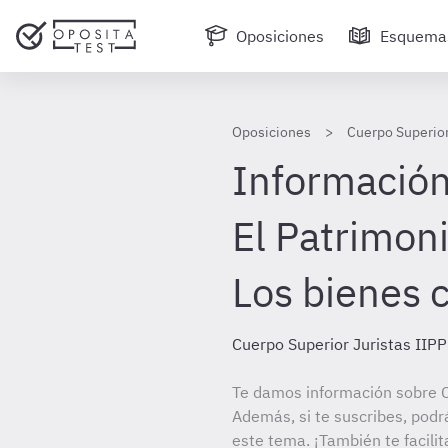
Oposiciones
Esquema
Oposiciones
Cuerpo Superior
Información 
El Patrimon
Los bienes
Cuerpo Superior Juristas IIPP
Te damos información sobre C
Además, si te suscribes, podr
este tema. ¡También te facilit