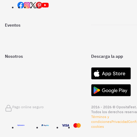
Eventos
Nosotros
Descarga la app
Pago online seguro
2016 - 2026 © OpositaTest.
Todos los derechos reserva
Términos y
condiciones
Privacidad
Confi
cookies