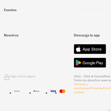
Eventos
Nosotros
Descarga la app
Pago online seguro
2016 - 2026 © OpositaTest.
Todos los derechos reserva
Términos y
condiciones
Privacidad
Confi
cookies