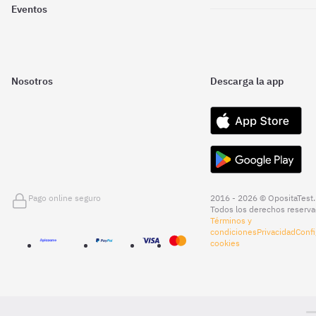
Eventos
Nosotros
Descarga la app
Pago online seguro
2016 - 2026 © OpositaTest.
Todos los derechos reserva
Términos y
condiciones
Privacidad
Confi
cookies