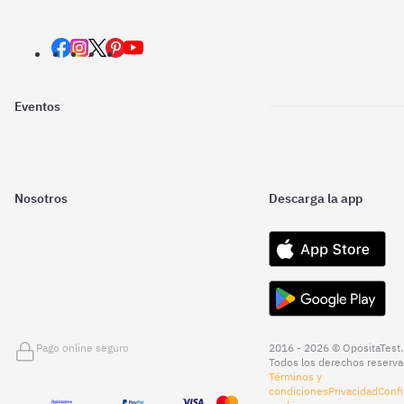
Eventos
Nosotros
Descarga la app
Pago online seguro
2016 - 2026 © OpositaTest.
Todos los derechos reserva
Términos y
condiciones
Privacidad
Confi