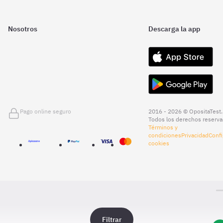
Nosotros
Descarga la app
Pago online seguro
2016 - 2026 © OpositaTest.
Todos los derechos reserva
Términos y
condiciones
Privacidad
Confi
cookies
Filtrar