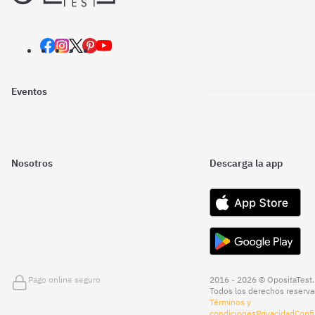
Eventos
Nosotros
Descarga la app
Pago online seguro
2016 - 2026 © OpositaTest.
Todos los derechos reserva
Términos y
condiciones
Privacidad
Confi