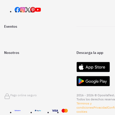
Eventos
Nosotros
Descarga la app
Pago online seguro
2016 - 2026 © OpositaTest.
Todos los derechos reserva
Términos y
condiciones
Privacidad
Confi
cookies