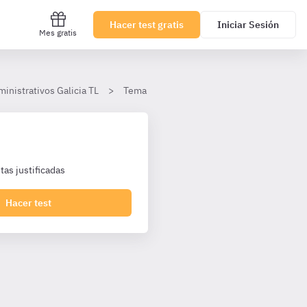
Hacer test gratis
Iniciar Sesión
Mes gratis
ministrativos Galicia TL
Tema 4.- Ley 9/2017 de contratos del sect
as justificadas
Hacer test