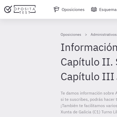
Oposiciones
Esquema
Oposiciones
Administrativos 
Información
Capítulo II.
Capítulo III
Te damos información sobre A
si te suscribes, podrás hacer
¡También te facilitamos varios
Xunta de Galicia (C1) Turno Li