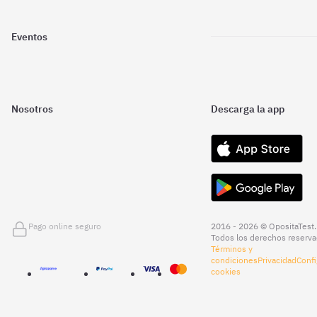
Eventos
Nosotros
Descarga la app
Pago online seguro
2016 - 2026 © OpositaTest.
Todos los derechos reserva
Términos y
condiciones
Privacidad
Confi
cookies