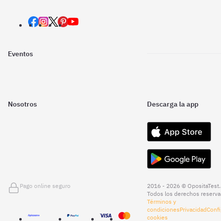
Eventos
Nosotros
Descarga la app
Pago online seguro
2016 - 2026 © OpositaTest.
Todos los derechos reserva
Términos y
condiciones
Privacidad
Confi
cookies