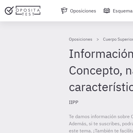
Oposiciones
Esquema
Oposiciones
Cuerpo Superior
Información 
Concepto, n
característi
IIPP
Te damos información sobre C
Además, si te suscribes, podr
este tema. ¡También te facilit