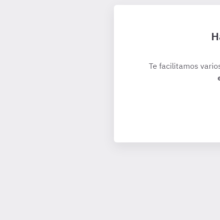
H
Te facilitamos vario