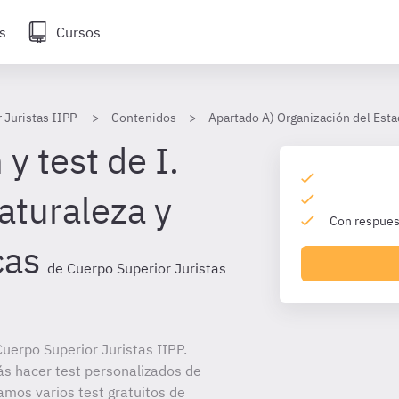
s
Cursos
 Juristas IIPP
Contenidos
Apartado A) Organización del Esta
y test de I.
aturaleza y
Con respuest
cas
de Cuerpo Superior Juristas
uerpo Superior Juristas IIPP.
ás hacer test personalizados de
amos varios test gratuitos de