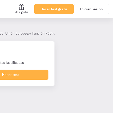
Hacer test gratis
Iniciar Sesión
Mes gratis
do, Unión Europea y Función Pública
Tema 34. El procedimiento ad
as justificadas
Hacer test