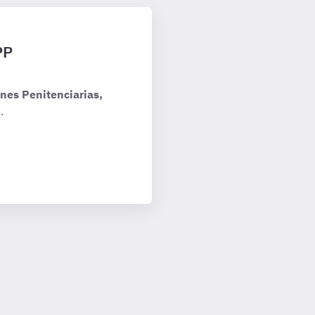
PP
nes Penitenciarias,
.