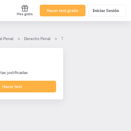
Hacer test gratis
Iniciar Sesión
Mes gratis
al Penal
Derecho Penal
Tema 21. Delitos contra el patrimonio
as justificadas
Hacer test