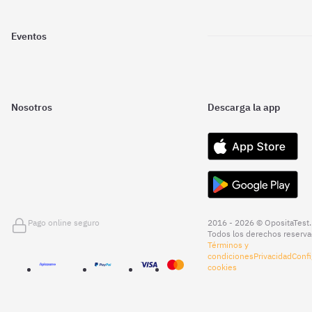
Eventos
Nosotros
Descarga la app
Pago online seguro
2016 - 2026 © OpositaTest.
Todos los derechos reserva
Términos y
condiciones
Privacidad
Confi
cookies