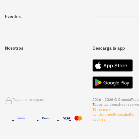
Eventos
Nosotros
Descarga la app
Pago online seguro
2016 - 2026 © OpositaTest.
Todos los derechos reserva
Términos y
condiciones
Privacidad
Confi
cookies