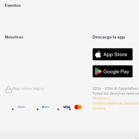
Eventos
Nosotros
Descarga la app
Pago online seguro
2016 - 2026 © OpositaTest.
Todos los derechos reserva
Términos y
condiciones
Privacidad
Confi
cookies