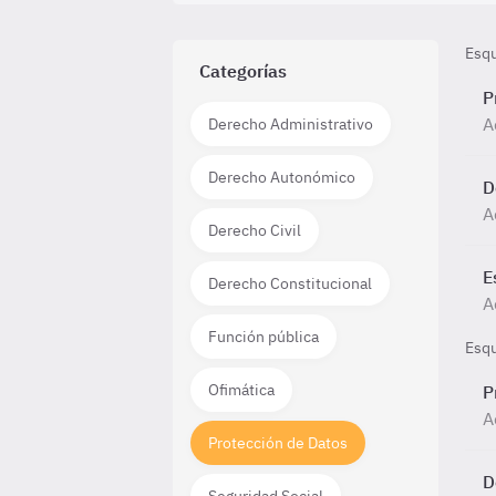
Esq
Categorías
P
A
Derecho Administrativo
Derecho Autonómico
D
A
Derecho Civil
E
Derecho Constitucional
A
Función pública
Esq
Ofimática
P
A
Protección de Datos
D