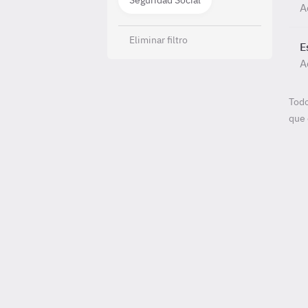
Seguridad Social
A
Eliminar filtro
E
A
Todo
que 