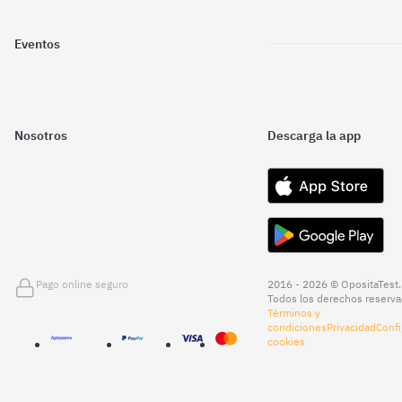
Eventos
Nosotros
Descarga la app
Pago online seguro
2016 - 2026 © OpositaTest.
Todos los derechos reserva
Términos y
condiciones
Privacidad
Confi
cookies