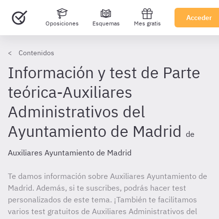
Acceder
Oposiciones
Esquemas
Mes gratis
Contenidos
Información y test de Parte
teórica-Auxiliares
Administrativos del
Ayuntamiento de Madrid
de
Auxiliares Ayuntamiento de Madrid
Te damos información sobre Auxiliares Ayuntamiento de
Madrid. Además, si te suscribes, podrás hacer test
personalizados de este tema. ¡También te facilitamos
varios test gratuitos de Auxiliares Administrativos del